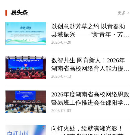
[壹视界·任平文章解读 | 真理之光，何
易头条
以能照亮复兴之路？]
更多 >
[新思想引领新征程丨丰收背后
以创意赴芳草之约 以青春助
的“稳”与“进”]
县域振兴 —— “新青年・芳草
行” 湖南省第十二届大学生公
2026-07-20
各美其美，美美与共
益广告大赛正式启动
数智共生 网育新人！2026年
湖南省高校网络育人能力提升
训练营举行
2026-07-13
2026年度湖南省高校网络思政
暨易班工作推进会在邵阳学院
举行
2026-07-03
向灯火处，绘就潇湘光影！