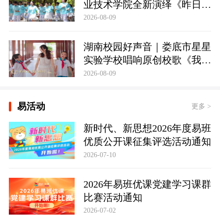
业技术学院全新演绎《昨日青
空》
2026-08-09
湖南校园好声音｜娄底市星星
实验学校唱响原创校歌《我们
的学校无限美好》
2026-08-09
易活动
更多 >
新时代、新思想2026年度易班
优质公开课征集评选活动通知
2026-07-10
2026年易班优课党建学习课群
比赛活动通知
2026-07-02