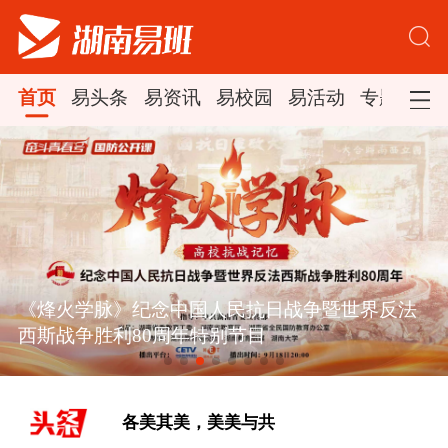
首页
易头条
易资讯
易校园
易活动
专题集锦
《烽火学脉》纪念中国人民抗日战争暨世界反法
西斯战争胜利80周年特别节目
[新思想引领新征程丨丰收背后
的“稳”与“进”]
各美其美，美美与共