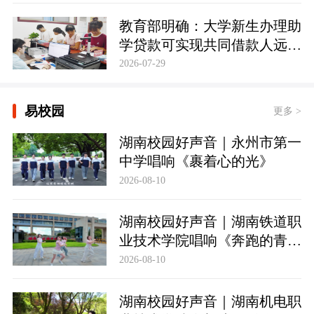
教育部明确：大学新生办理助
学贷款可实现共同借款人远程
办贷
2026-07-29
易校园
更多 >
湖南校园好声音｜永州市第一
中学唱响《裹着心的光》
2026-08-10
湖南校园好声音｜湖南铁道职
业技术学院唱响《奔跑的青
春》
2026-08-10
湖南校园好声音｜湖南机电职