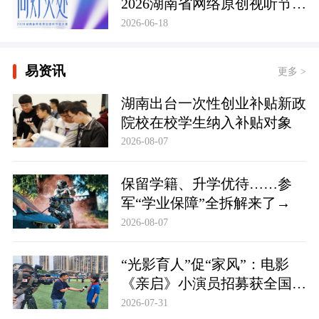
2026湖南省网络原创视听节目
大赛正式启幕
2026-06-18
易资讯
更多 >
湖南出台一次性创业补贴新政
院校在校学生纳入补贴对象
2026-08-07
保留学籍、升学优待……参
军“学业保障”全拆解来了→
2026-08-07
“光影育人”促“家风”：电影
《亲启》小演员招募获全国
500余家庭响应参与
2026-07-31