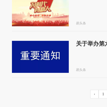
易头条
关于举办第
易头条
‹
1