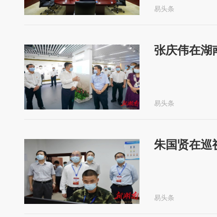
易头条
张庆伟在湖
易头条
朱国贤在巡
易头条