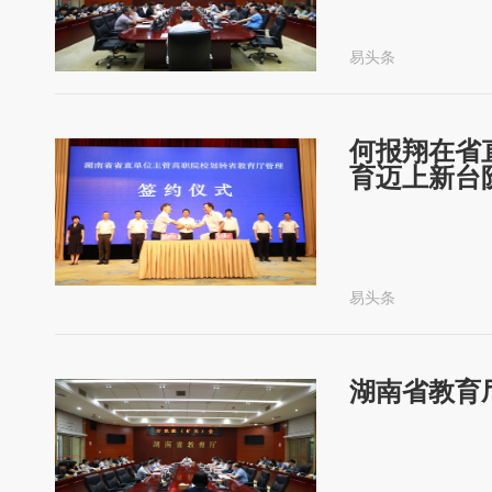
易头条
何报翔在省
育迈上新台
易头条
湖南省教育