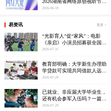
2026湖南省网络原创视听节目
大赛正式启幕
2026-06-18
易资讯
更多 >
“光影育人”促“家风”：电影
《亲启》小演员招募获全国
500余家庭响应参与
2026-07-31
教育部明确：大学新生办理助
学贷款可实现共同借款人远程
办贷
2026-07-29
已就业、非应届大学毕业生，
还有机会参军入伍吗？一篇看
懂！
2026-07-29