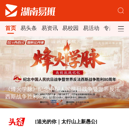
首页
易头条
易资讯
易校园
易活动
专题集锦
[追光的你｜太行山上新愚公]
东方之约 相约未来
[经纬线·向新，向前]
《烽火学脉》纪念中国人民抗日战争暨世界反法
西斯战争胜利80周年特别节目
[“作为千年古都，要把传统和现代有机
融合在一起”]
[追光的你｜太行山上新愚公]