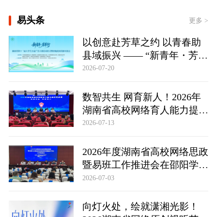
东方之约 相约未来
易头条
更多 >
以创意赴芳草之约 以青春助
县域振兴 —— “新青年・芳草
行” 湖南省第十二届大学生公
2026-07-20
益广告大赛正式启动
数智共生 网育新人！2026年
湖南省高校网络育人能力提升
训练营举行
2026-07-13
2026年度湖南省高校网络思政
暨易班工作推进会在邵阳学院
举行
2026-07-03
向灯火处，绘就潇湘光影！