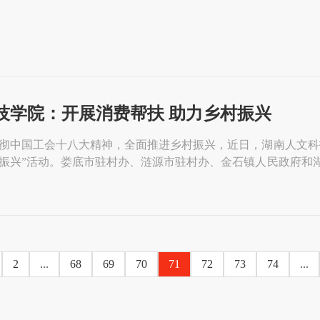
技学院：开展消费帮扶 助力乡村振兴
彻中国工会十八大精神，全面推进乡村振兴，近日，湖南人文科
振兴”活动。娄底市驻村办、涟源市驻村办、金石镇人民政府和
动，共同为乡村振兴鼓劲助跑。据介绍，奖品均为灌溪村的农特
科技学院工会积极贯彻落实中国工会十八大精神，自2021年入
2
...
68
69
70
71
72
73
74
...