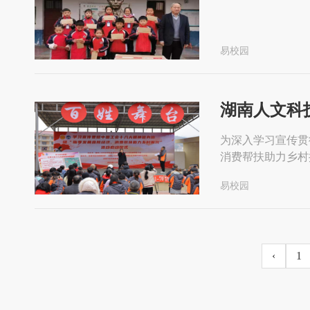
易校园
湖南人文科
为深入学习宣传贯
消费帮扶助力乡村
160余人参加活
易校园
消费帮扶湖南人文
‹
1