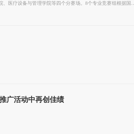
院、医疗设备与管理学院等四个分赛场。8个专业竞赛组根据国
关节的关节松动术、健康与社会照护等16个赛项。专业教师、
准切磋技艺，这既是对师生职业技能的一次大检阅，更是
读推广活动中再创佳绩