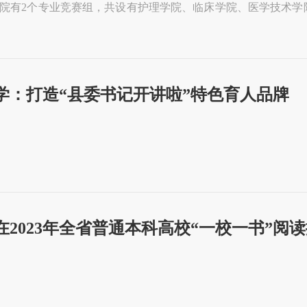
院有2个专业竞赛组，共设有护理学院、临床学院、医学技术学
相关行企业赛项需要确定赛项，包括心肺复苏、新生儿抚触、肩
学生，在同一赛场，以同一套试题、同一组评委、同样的评分标
学：打造“县委书记开讲啦”特色育人品牌
在2023年全省普通本科高校“一校一书”阅