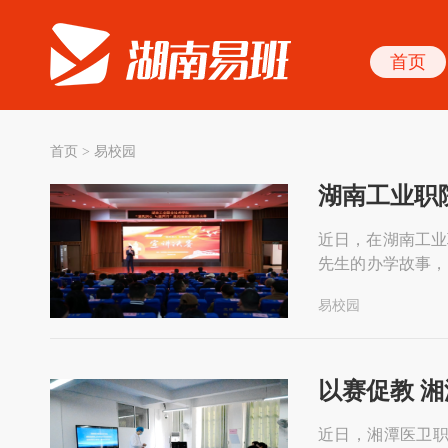
首页
首页
>
易校园
湖南工业职
近日，在湖南工业
先生的办学故事，
成为常态，纳入了
易校园
掘“楚怡”文化中
以赛促教 
近日，湘潭医卫职