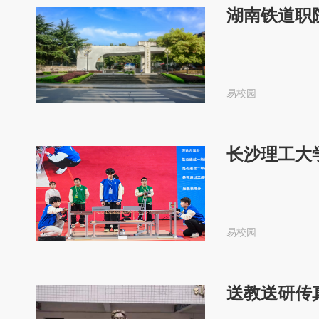
湖南铁道职
易校园
长沙理工大
易校园
送教送研传