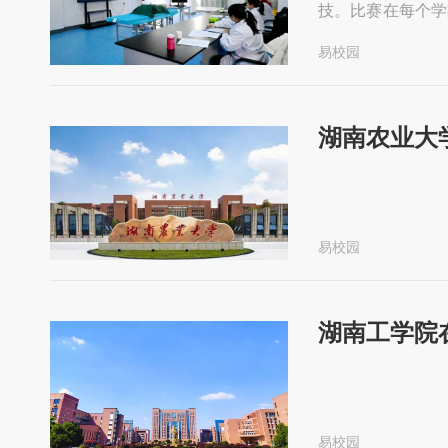
技。比赛在每个学
级技能竞赛规程及
易校园
院专技人员和在校
湖南农业大
易校园
湖南工学院
易校园