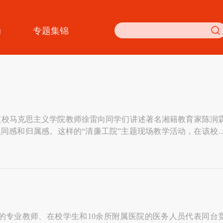
动
专题集锦
该校马克思主义学院教师徐雷向同学们讲述著名湘籍教育家陈润
认同感和归属感。这样的“清廉工院”主题现场教学活动，在该校
年来，湖南工业职业技术学院围绕“一校一品”建设要求，深入
工程为抓手有力有序推进“清廉工院”建设。截
的专业教师、在校学生和10余所附属医院的医务人员代表同台