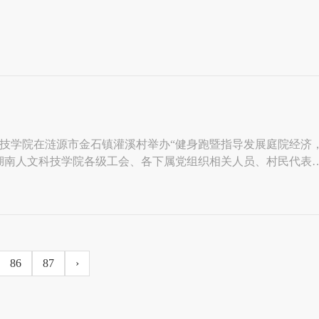
技学院在涟源市金石镇灌溪村举办“健身跑暨指导发展庭院经济
湖南人文科技学院各级工会、各下属党组织相关人员、村民代表
产品，本次活动在村消费帮扶金额4万余元。代表现场采摘村民蔬
村帮扶以来，不断拓宽消费帮扶渠道，在校园内提
86
87
›