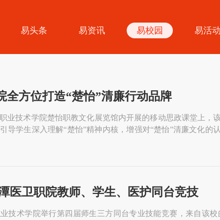
易头条
易资讯
易校园
易活
院全方位打造“楚怡”清廉行动品牌
职业技术学院楚怡职教文化展览馆内开展的移动思政课堂上，
引导学生深入理解“楚怡”精神内核，增强对“楚怡”清廉文化的
学校每年的新生入学教育、新进教师培训、劳动教育课程中。近
的清廉元素，以“党风清明、校风清净、教风清正、学风清朗”四项
湘潭医卫职院教师、学生、医护同台竞技
业技术学院举行第四届师生三方同台专业技能竞赛，来自该校