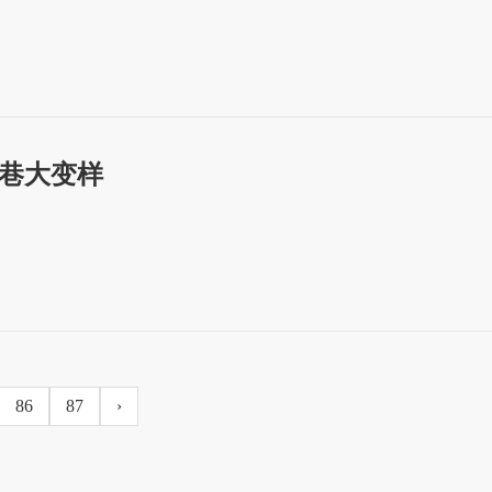
小巷大变样
86
87
›