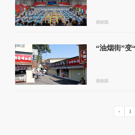
易校园
“油烟街”
易校园
‹
1