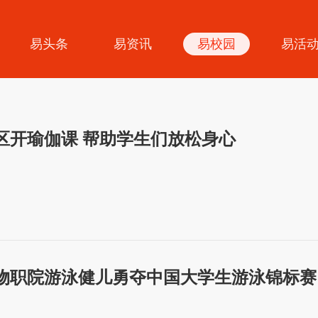
易头条
易资讯
易校园
易活
区开瑜伽课 帮助学生们放松身心
物职院游泳健儿勇夺中国大学生游泳锦标赛 