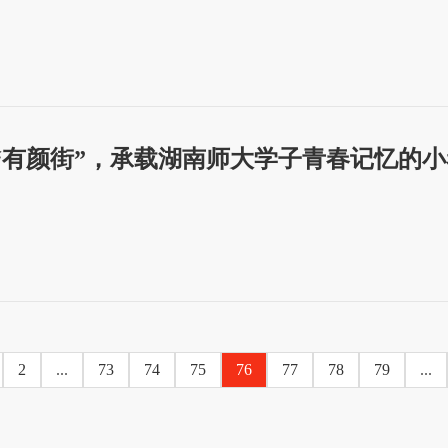
变“有颜街”，承载湖南师大学子青春记忆的
2
...
73
74
75
76
77
78
79
...