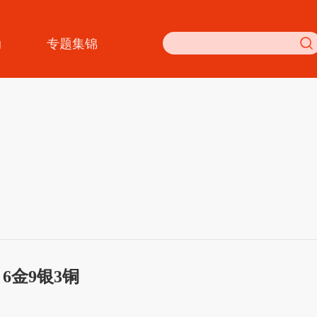
动
专题集锦
6金9银3铜