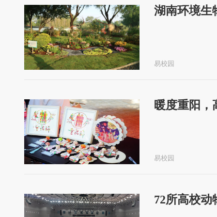
湖南环境生
易校园
暖度重阳，
易校园
72所高校