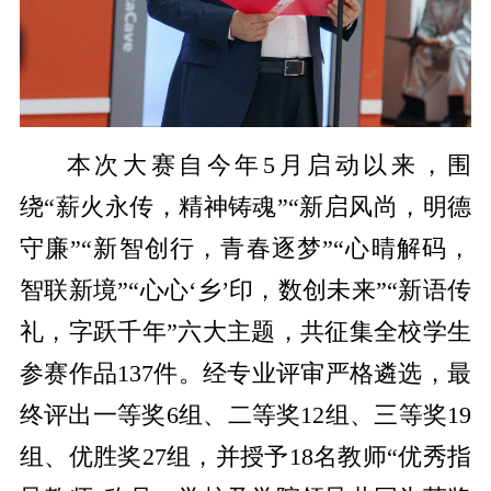
本次大赛自今年5月启动以来，围
绕“薪火永传，精神铸魂”“新启风尚，明德
守廉”“新智创行，青春逐梦”“心晴解码，
智联新境”“心心‘乡’印，数创未来”“新语传
礼，字跃千年”六大主题，共征集全校学生
参赛作品137件。经专业评审严格遴选，最
终评出一等奖6组、二等奖12组、三等奖19
组、优胜奖27组，并授予18名教师“优秀指