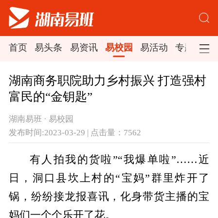
首页
易头条
易资讯
易校园
易活动
专题集锦
湖南商务职院助力乡村振兴 打造强村
富民的“金钥匙”
湖南易班 · 易校园
发布时间:2023-03-29 | 点击量：7562
有人拍我的货啦”“我爆单啦”……近
日，洞口县坎上村的“宝妈”群里炸开了
锅，纷纷接龙报喜讯，化身带货主播的宝
妈们一个个乐开了花。