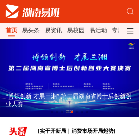
首页
易头条
易资讯
易校园
易活动
专题集锦
[实干开新局｜消费市场开局起势]
领航丨夯实基础开新局
“博领创新 才展三湘” 第二届湖南省博士后创新创
业大赛
[习近平总书记关切事｜厚植营商沃土推
动东北全面振兴]
[实干开新局｜消费市场开局起势]