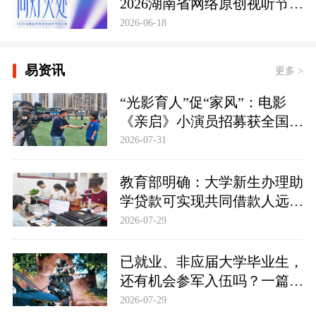
2026湖南省网络原创视听节目
大赛正式启幕
2026-06-18
易资讯
更多 >
“光影育人”促“家风”：电影
《亲启》小演员招募获全国
500余家庭响应参与
2026-07-31
教育部明确：大学新生办理助
学贷款可实现共同借款人远程
办贷
2026-07-29
已就业、非应届大学毕业生，
还有机会参军入伍吗？一篇看
懂！
2026-07-29