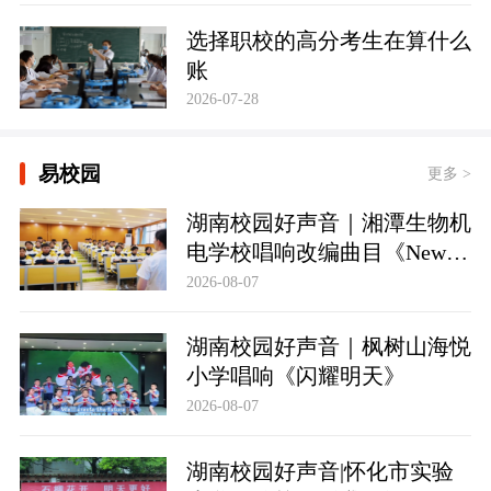
选择职校的高分考生在算什么
账
2026-07-28
易校园
更多 >
湖南校园好声音｜湘潭生物机
电学校唱响改编曲目《New
School》
2026-08-07
湖南校园好声音｜枫树山海悦
小学唱响《闪耀明天》
2026-08-07
湖南校园好声音|怀化市实验