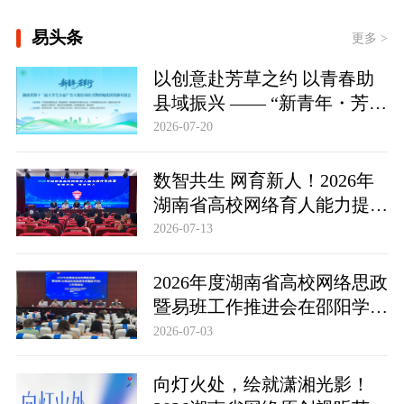
领航丨夯实基础开新局
易头条
更多 >
以创意赴芳草之约 以青春助
县域振兴 —— “新青年・芳草
行” 湖南省第十二届大学生公
2026-07-20
益广告大赛正式启动
数智共生 网育新人！2026年
湖南省高校网络育人能力提升
训练营举行
2026-07-13
2026年度湖南省高校网络思政
暨易班工作推进会在邵阳学院
举行
2026-07-03
向灯火处，绘就潇湘光影！