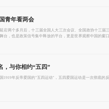
中国青年看两会
延宕两个多月后，十三届全国人大三次会议、全国政协十三届三次会
舞台，也是政策信号集中释放的平台，更是世界观察中国的窗
信心报告”，为非常时期的中国勾勒发展路线图，尤受世界关注，
名，与你相约“五四”
国1919年反帝爱国的"五四运动"，五四爱国运动是一次彻底