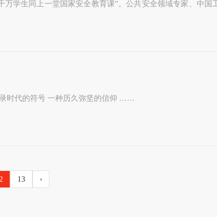
千万学生同上一堂国家安全教育课”。公共安全领域专家、中国
疫情之下 庚子年伊始注定不平凡 一场不辞不惧的逆行 一份守望中国的责任 一枚记录时代的符号 一种历久弥坚的信仰 ……
2
13
›