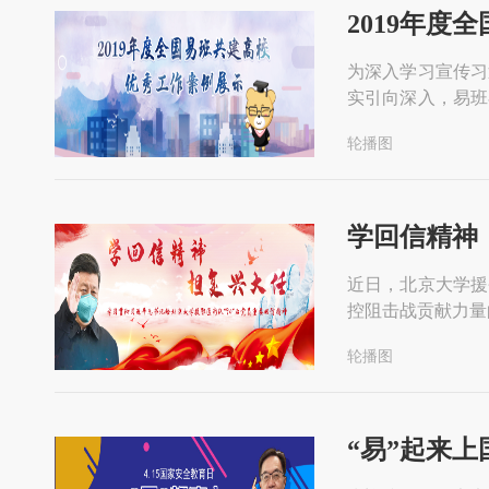
2019年
为深入学习宣传习
实引向深入，易班
工作，进一步提升
轮播图
学回信精神
近日，北京大学援
控阻击战贡献力量
轮播图
“易”起来