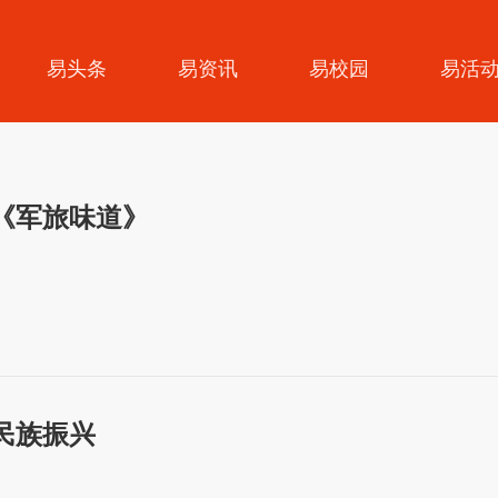
易头条
易资讯
易校园
易活
《军旅味道》
民族振兴