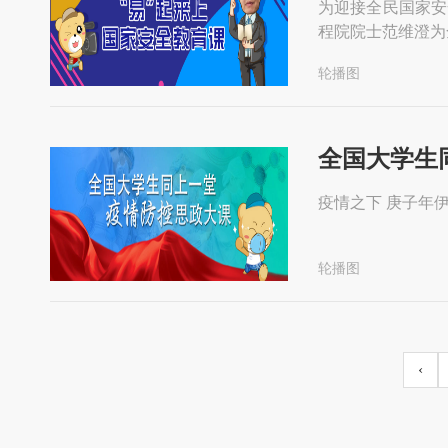
为迎接全民国家安
程院院士范维澄为
轮播图
全国大学生
轮播图
‹