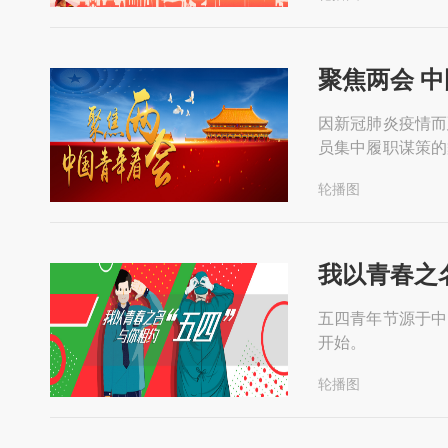
聚焦两会 
因新冠肺炎疫情而
员集中履职谋策的
发布一份怎样的“
轮播图
我以青春之
五四青年节源于中
开始。
轮播图